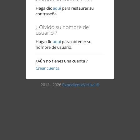
Haga clic
aquí
para restaurar su
contraseña.
¿ Olvidó su nombre de
usuario ?
Haga clic
aquí
para obtener su
nombre de usuario.
¿Aún no tienes una cuenta ?
Crear cuenta
2012 - 2026
ExpedienteVirtual ®